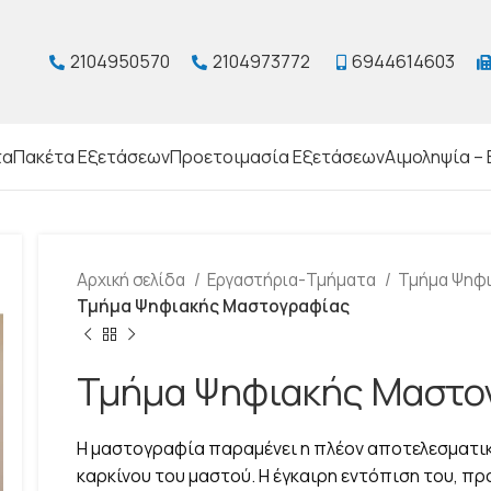
2104950570
2104973772
6944614603
τα
Πακέτα Εξετάσεων
Προετοιμασία Εξετάσεων
Αιμοληψία – 
Αρχική σελίδα
Εργαστήρια-Τμήματα
Τμήμα Ψηφ
Τμήμα Ψηφιακής Μαστογραφίας
Τμήμα Ψηφιακής Μαστο
H μαστογραφία παραμένει η πλέον αποτελεσματικ
καρκίνου του μαστού. Η έγκαιρη εντόπιση του, πρ