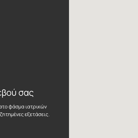
εβού σας
τατο φάσμα ιατρικών
εζητημένες εξετάσεις.