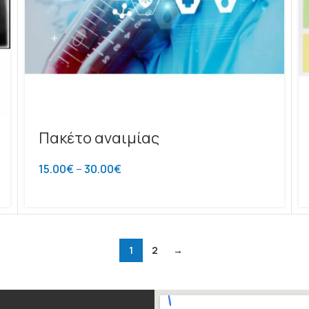
Πακέτο αναιμίας
15.00
€
–
30.00
€
1
2
→