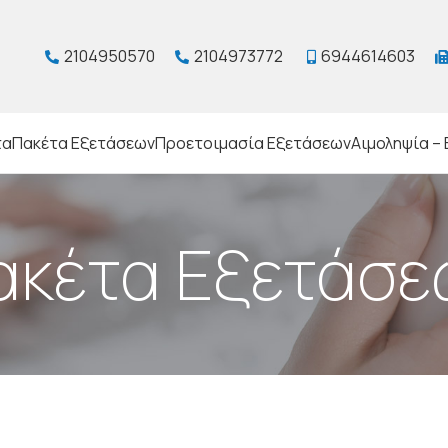
2104950570
2104973772
6944614603
τα
Πακέτα Εξετάσεων
Προετοιμασία Εξετάσεων
Αιμοληψία – 
ακέτα Εξετάσε