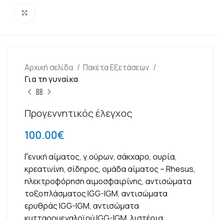
Click to enlarge
Αρχική σελίδα
Πακέτα Εξετάσεων
Για τη γυναίκα
Προγεννητικός έλεγχος
100.00
€
Γενική αίματος,
γ.ούρων
,
σάκχαρο,
ουρία,
κρεατινίνη
,
σίδηρος, ομάδα αίματος – R
hesus
,
ηλεκτροφόρηση
αιμοσφαιρίνης,
αντισώματα
τοξοπλάσματος
IGG-IGM
,
αντισώματα
ερυθράς
IGG-IGM
,
αντισώματα
κυτταρομεγαλοϊού
IGG-IGM
,
λιστέρια
,