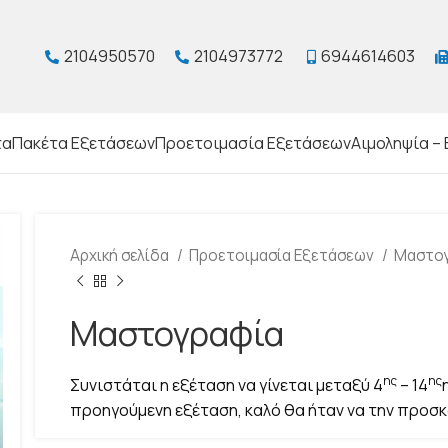
2104950570
2104973772
6944614603
τα
Πακέτα Εξετάσεων
Προετοιμασία Εξετάσεων
Αιμοληψία – 
Αρχική σελίδα
Προετοιμασία Εξετάσεων
Μαστο
Μαστογραφία
ης
ης
Συνιστάται η εξέταση να γίνεται μεταξύ 4
– 14
προηγούμενη εξέταση, καλό θα ήταν να την προσκ