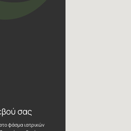
εβού σας
τατο φάσμα ιατρικών